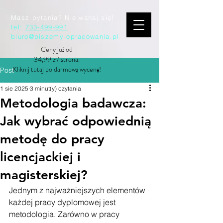
Masz pytania? Nie wahaj się!
tel:
733-499-991
biuro@piszemy-opracowania.pl
Ceny już od
34,99 zł/ strona.
Kliknij tutaj po darmową wycenę!
Post
1 sie 2025
3 minut(y) czytania
Metodologia badawcza:
Jak wybrać odpowiednią
metodę do pracy
licencjackiej i
magisterskiej?
Jednym z najważniejszych elementów 
każdej pracy dyplomowej jest 
metodologia. Zarówno w pracy 