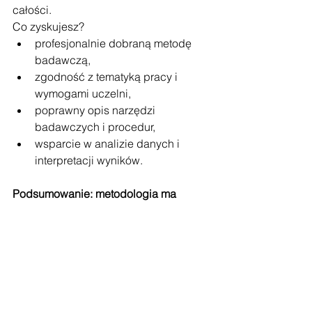
całości.
Co zyskujesz?
profesjonalnie dobraną metodę 
badawczą,
zgodność z tematyką pracy i 
wymogami uczelni,
poprawny opis narzędzi 
badawczych i procedur,
wsparcie w analizie danych i 
interpretacji wyników.
Podsumowanie: metodologia ma 
znaczenie
Dobrze dobrana metodologia to nie 
tylko spełnienie formalnego wymogu. 
To dowód na to, że autor wie, co robi, i 
że jego praca jest przemyślana. Jeśli 
nie masz pewności, jaką metodę 
wybrać, nie wiesz jak zebrać dane, a 