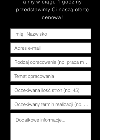
a my w ciągu 1 godziny
przedstawimy Ci naszą ofertę
cenową!