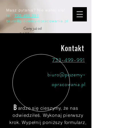
Masz pytania? Nie wahaj się!
tel:
733-499-991
biuro@piszemy-opracowania.pl
Ceny już od
34,99 zł/ strona.
Kliknij tutaj po darmową wycenę!
Kontakt
733-499-991
biuro@piszemy-
opracowania.pl
B
ardzo się cieszymy, że nas
odwiedziłeś. Wykonaj pierwszy
krok. Wypełnij poniższy formularz,