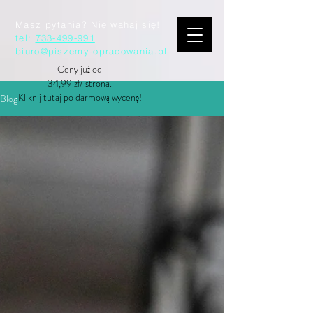
Masz pytania? Nie wahaj się!
tel:
733-499-991
biuro@piszemy-opracowania.pl
Ceny już od
34,99 zł/ strona.
Kliknij tutaj po darmową wycenę!
Blog