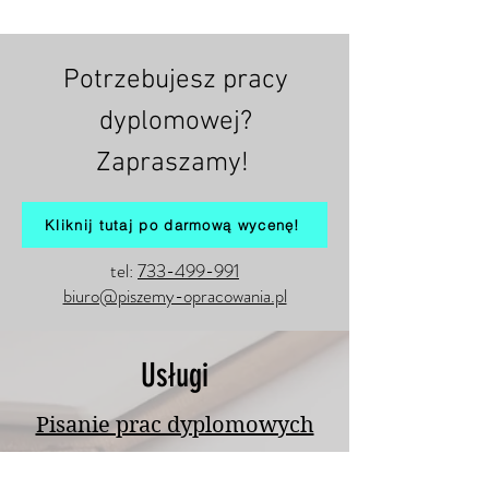
Potrzebujesz pracy
dyplomowej?
Zapraszamy!
Kliknij tutaj po darmową wycenę!
tel:
733-499-991
biuro@piszemy-opracowania.pl
Usługi
Pisanie prac dyplomowych
Pisanie prac magisterskich