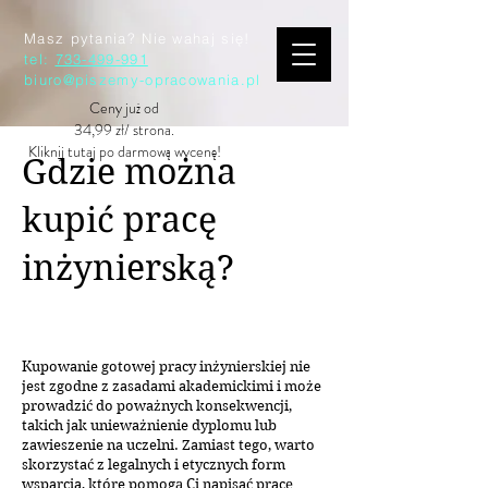
Masz pytania? Nie wahaj się!
tel:
733-499-991
biuro@piszemy-opracowania.pl
Ceny już od
34,99 zł/ strona.
Kliknij tutaj po darmową wycenę!
Gdzie można
kupić pracę
inżynierską?
Kupowanie gotowej pracy inżynierskiej nie
jest zgodne z zasadami akademickimi i może
prowadzić do poważnych konsekwencji,
takich jak unieważnienie dyplomu lub
zawieszenie na uczelni. Zamiast tego, warto
skorzystać z legalnych i etycznych form
wsparcia, które pomogą Ci napisać pracę