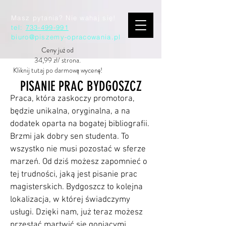
Masz pytania? Nie wahaj się!
tel:
733-499-991
biuro@piszemy-opracowania.pl
Ceny już od
34,99 zł/ strona.
Kliknij tutaj po darmową wycenę!
PISANIE PRAC BYDGOSZCZ
Praca, która zaskoczy promotora,
będzie unikalna, oryginalna, a na
dodatek oparta na bogatej bibliografii.
Brzmi jak dobry sen studenta. To
wszystko nie musi pozostać w sferze
marzeń. Od dziś możesz zapomnieć o
tej trudności, jaką jest pisanie prac
magisterskich. Bydgoszcz to kolejna
lokalizacja, w której świadczymy
usługi. Dzięki nam, już teraz możesz
przestać martwić się goniącymi