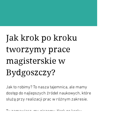
Jak krok po kroku
tworzymy prace
magisterskie w
Bydgoszczy?
Jak to robimy? To nasza tajemnica, ale mamy
dostęp do najlepszych źródeł naukowych, które
służą przy realizacji prac w różnym zakresie.
Ty zamawiasz, my piszemy. Krok po kroku
wygląda to następująco:
1. Początek współpracy:
Skontaktuj się z
nami, by przedstawić swoje oczekiwania,