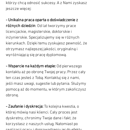
którzy chcą odnosić sukcesy. A z Nami zyskasz
jeszcze więcej:
- Unikalna praca oparta o doświadczenie z
różnych dziedzin
: Od lat tworzymy prace
licencjackie, magisterskie, doktorskie i
inżynierskie. Specjalizujemy się w różnych
kierunkach. Dzięki temu zyskujesz pewność, że
otrzymasz najlepszej jakości, oryginalną i
wyróżniającą się pracę dyplomową.
- Wsparcie na każdym etapie:
Od pierwszego
kontaktu aż po obronę Twojej pracy. Przez cały
ten czas jesteś z Tobą. Kontaktuj się z nami,
jeśli masz uwagi, sugestie lub pytania. Służymy
pomocą aż do momentu, w którym zakończysz
obronę.
- Zaufanie i dyskrecja:
To kolejna kwestia, o
której mówią nasi klienci. Cały proces jest
dyskretny, chronimy Twoje dane i fakt, że
korzystasz z naszych usług. Natomiast po
realizacji pracy i doprowadzeniu jej do efektu