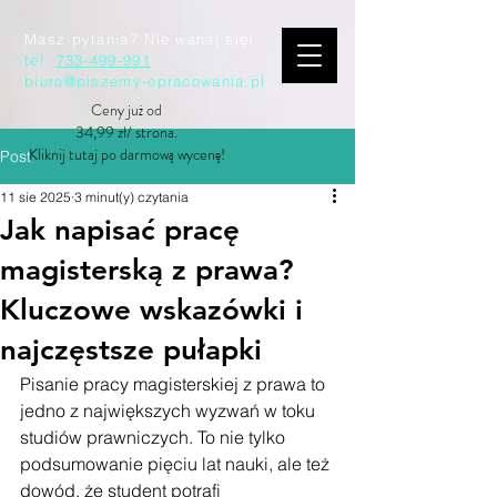
Masz pytania? Nie wahaj się!
tel:
733-499-991
biuro@piszemy-opracowania.pl
Ceny już od
34,99 zł/ strona.
Kliknij tutaj po darmową wycenę!
Post
11 sie 2025
3 minut(y) czytania
Jak napisać pracę
magisterską z prawa?
Kluczowe wskazówki i
najczęstsze pułapki
Pisanie pracy magisterskiej z prawa to 
jedno z największych wyzwań w toku 
studiów prawniczych. To nie tylko 
podsumowanie pięciu lat nauki, ale też 
dowód, że student potrafi 